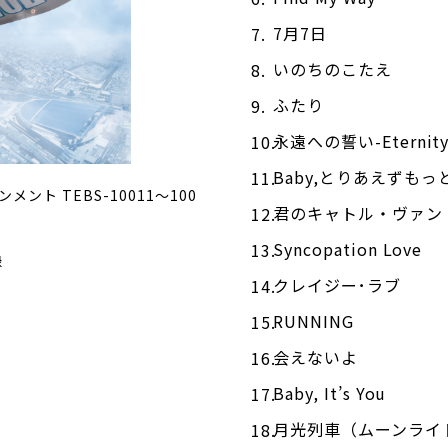
7月7日
いのちのこたえ
ふたり
永遠への誓い-Eternity
Baby,とりあえずもっ
ント TEBS-10011〜100
君のキャトル・ヴァン
Syncopation Love
録
クレイジー･ラブ
RUNNING
会えないよ
Baby, It’s You
月光列車（ムーンライ