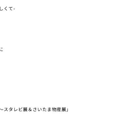
恋しくて-
に
NT 〜スタレビ展＆さいたま物産展」