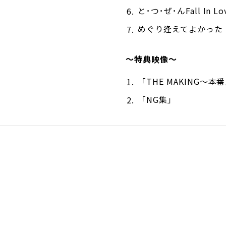
と･つ･ぜ･んFall In Lo
めぐり逢えてよかった
〜特典映像〜
「THE MAKING〜本
「NG集」