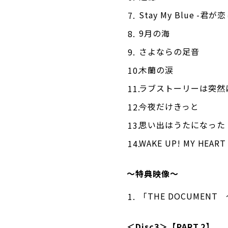
Stay My Blue -君が
9月の海
さよならの足音
木蘭の涙
ラブストーリーは突然
今夜だけきっと
思い出はうたになった
WAKE UP! MY HEART
〜特典映像〜
「THE DOCUME
＜Disc3＞【PART.2】