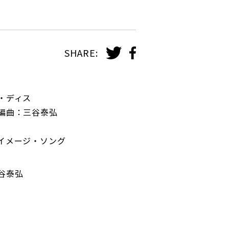
SHARE:
・ディス
編曲：三谷泰弘
イメージ・ソング
谷泰弘