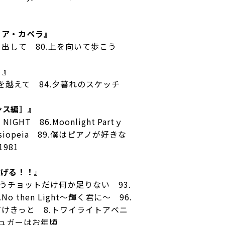
りア・カペラ』
気を出して 80.上を向いて歩こう
！』
季節を越えて 84.夕暮れのスケッチ
ンス編］』
L NIGHT 86.Moonlight Partｙ
ssiopeia 89.僕はピアノが好きな
1981
投げる！！』
 92.もうチョットだけ何か足りない 93.
o then Light〜輝く君に〜 96.
7.今夜だけきっと 8.トワイライトアベニ
.シュガーはお年頃