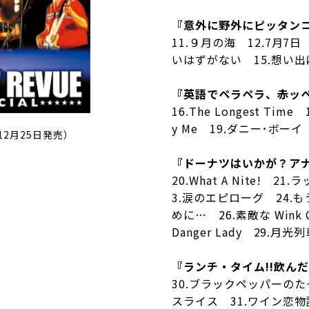
『意外に野外にピッタン
11.９月の海 12.7月7
いはずがない 15.想い
『英語でペラペラ、赤ッ
16.The Longest Time 1
y Me 19.ダニー･ボーイ
年12月25日発売）
『ドーナツはいかが？ア
20.What A Nite! 
3.涙のエピローグ 24.
めに… 26.素敵な Wink Ca
Danger Lady 29.月光
『ランチ・タイム!!飲ん
30.ブラックペッパーの
スライス 31.ワイン恋物語 