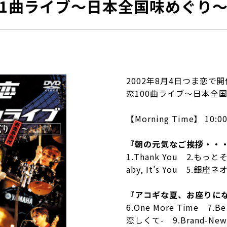
0+1曲ライブ〜日本全国味めぐり
2002年8月4日つま恋で
恋100曲ライブ〜日本全
【Morning Time】 10:0
『朝の元気なご挨拶・・
1.Thank You 2.も
aby, It’s You 5.銀
『アコギな夏、お座りに
6.One More Time 7.Be
恋しくて- 9.Brand-N