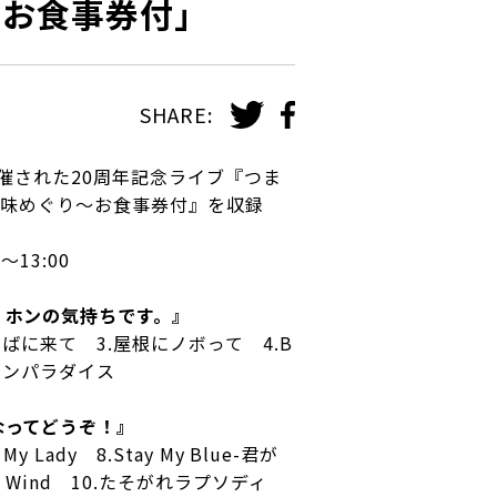
〜お食事券付」
SHARE:
開催された20周年記念ライブ『つま
国味めぐり〜お食事券付』を収録
0〜13:00
・ホンの気持ちです。』
っとそばに来て 3.屋根にノボって 4.B
座ネオンパラダイス
なってどうぞ！』
 My Lady 8.Stay My Blue-君が
ew Wind 10.たそがれラプソディ