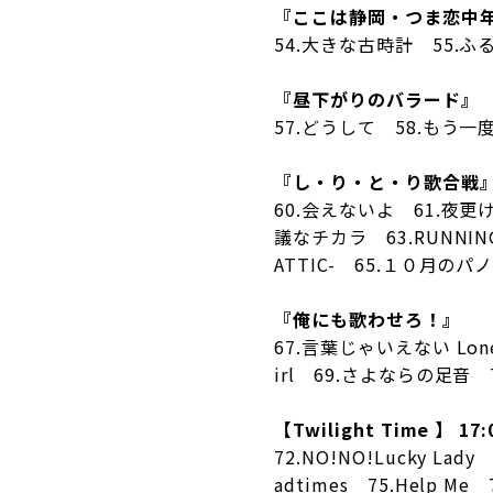
『ここは静岡・つま恋中
54.大きな古時計 55.ふ
『昼下がりのバラード』
57.どうして 58.もう一
『し・り・と・り歌合戦』
60.会えないよ 61.夜更けの
議なチカラ 63.RUNNING 6
ATTIC- 65.１０月のパノラマ
『俺にも歌わせろ！』
67.言葉じゃいえない Loneli
irl 69.さよならの足音
【Twilight Time 】 17:
72.NO!NO!Lucky Lad
adtimes 75.Help M