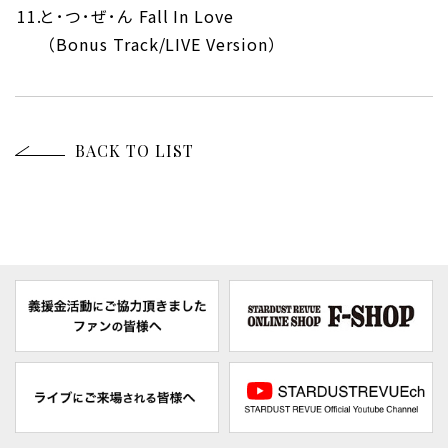
と･つ･ぜ･ん Fall In Love
（Bonus Track/LIVE Version）
BACK TO LIST