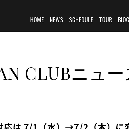
HOME
NEWS
SCHEDULE
TOUR
BIO
AN CLUBニュ
応は 7/1（水）→7/2（木）