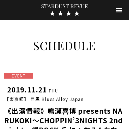
SCHEDULE
EVENT
2019.11.21
THU
【東京都】 目黒 Blues Alley Japan
《出演情報》鳴瀬喜博 presents NA
RUKOKI〜CHOPPIN’3NIGHTS 2nd