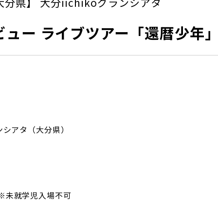
大分県】 大分iichikoグランシアタ
ビュー ライブツアー「還暦少年
グランシアタ（大分県）
）※未就学児入場不可