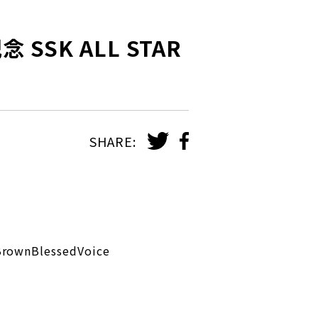
SK ALL STAR
SHARE:
BlessedVoice