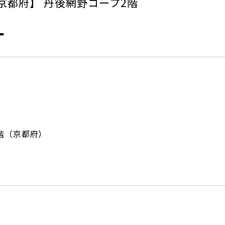
京都府】 丹後網野コープ2階
ー
階（京都府）