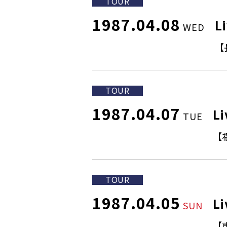
TOUR
1987.04.08
L
WED
【
TOUR
1987.04.07
L
TUE
【
TOUR
1987.04.05
L
SUN
【