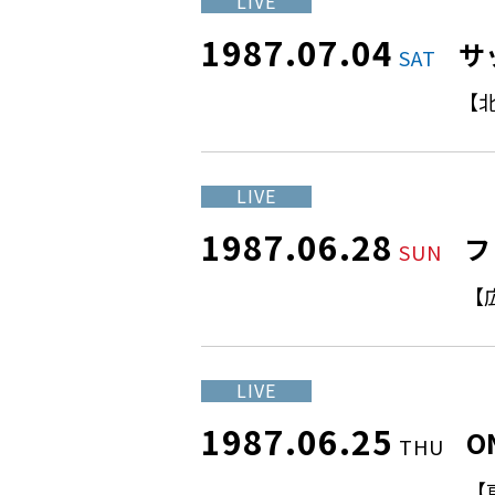
LIVE
1987.07.04
サ
SAT
【
LIVE
1987.06.28
フ
SUN
【
LIVE
1987.06.25
O
THU
【