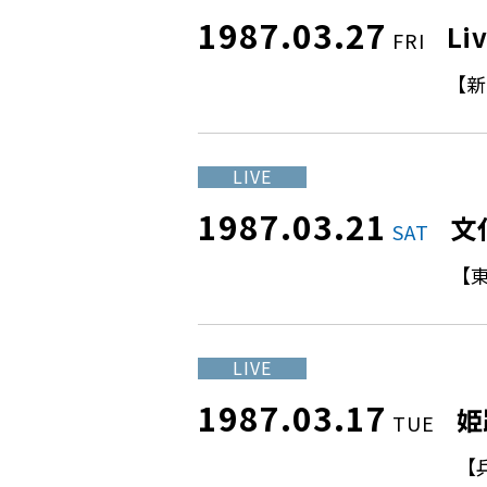
1987.03.27
Li
FRI
【新
LIVE
1987.03.21
文
SAT
【
LIVE
1987.03.17
姫
TUE
【