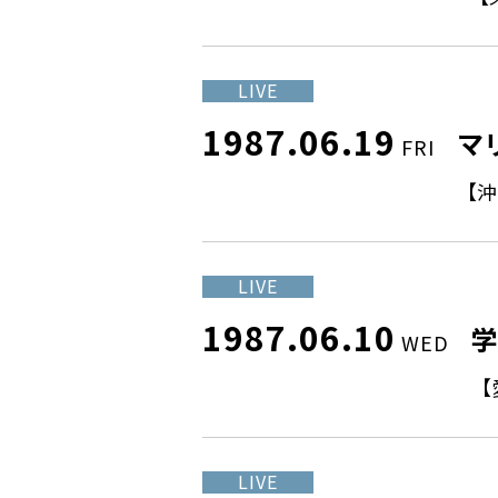
LIVE
1987.06.19
マ
FRI
【沖
LIVE
1987.06.10
WED
【
LIVE