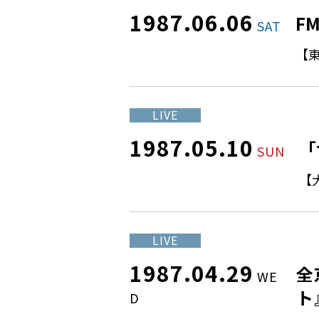
1987.06.06
F
SAT
【東
LIVE
1987.05.10
「
SUN
【
LIVE
1987.04.29
全
WE
ト
D