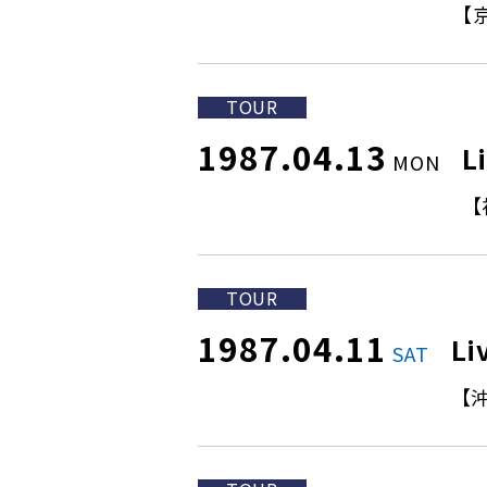
【
TOUR
1987.04.13
L
MON
【
TOUR
1987.04.11
Li
SAT
【