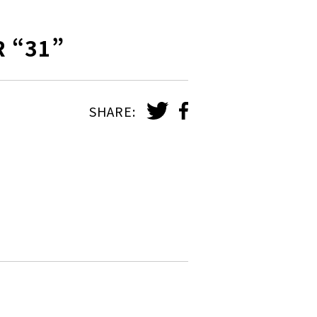
R “31”
SHARE: