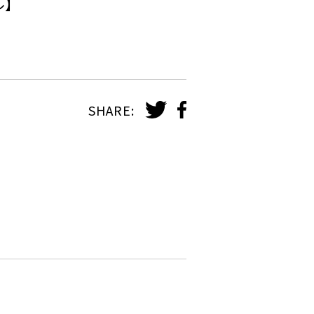
ル】
SHARE: